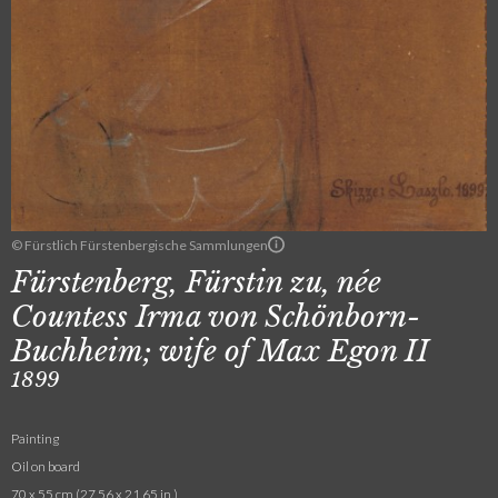
© Fürstlich Fürstenbergische Sammlungen
Fürstenberg, Fürstin zu, née
Countess Irma von Schönborn-
Buchheim; wife of Max Egon II
1899
Painting
Oil on board
70 x 55 cm (27.56 x 21.65 in.)