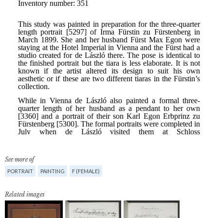
See more of
PORTRAIT
PAINTING
F (FEMALE)
Related images