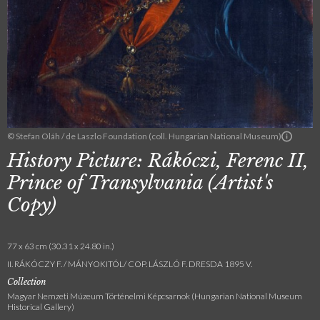
© Stefan Oláh / de Laszlo Foundation (coll. Hungarian National Museum)
History Picture: Rákóczi, Ferenc II,
Prince of Transylvania (Artist's
Copy)
77 x 63 cm (30.31 x 24.80 in.)
II. RÁKÓCZY F. / MÁNYOKITÓL/ COP. LÁSZLÓ F. DRESDA 1895 V.
Collection
Magyar Nemzeti Múzeum Történelmi Képcsarnok (Hungarian National Museum
Historical Gallery)