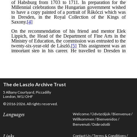
The de Laszlo Archive Trust
5 Albany Courtyard, Piccadilly
London, W1J OHF
© 2016-2026. All rights reserved.
Welcome
Üdvözöljük
Bienvenue
Languages
Willkommen
Bienvenidos
Benvenuti
Dobrodošli
Contact Us
Terms & Conditions
Links