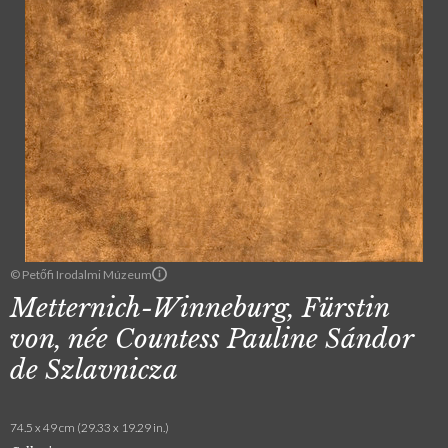
© Petőfi Irodalmi Múzeum
Metternich-Winneburg, Fürstin
von, née Countess Pauline Sándor
de Szlavnicza
74.5 x 49 cm (29.33 x 19.29 in.)