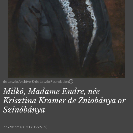
de Laszlo Archive © de Laszlo Foundation
Milkó, Madame Endre, née
Krisztina Kramer de Zniobánya or
Szinóbánya
77 x 50 cm (30.31 x 19.69 in.)