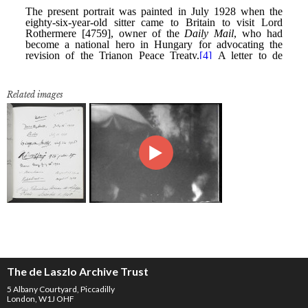
Related images
The de Laszlo Archive Trust
5 Albany Courtyard, Piccadilly
London, W1J OHF