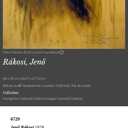
Tibor Mester © de Laszlo Foundation
Rákosi, Jenő
84 x 70 cm (33.07 x 27.56 in.)
Rákosy Jenő / barátomnak / London 1928 July / P.A. de László
Collection
Hungarian National Gallery (Magyar Nemzeti Galéria)