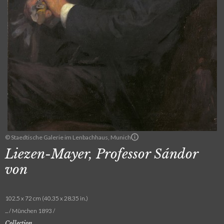
© Staedtische Galerie im Lenbachhaus, Munich
Liezen-Mayer, Professor Sándor
von
102.5 x 72 cm (40.35 x 28.35 in.)
... / München 1893 /
Collection