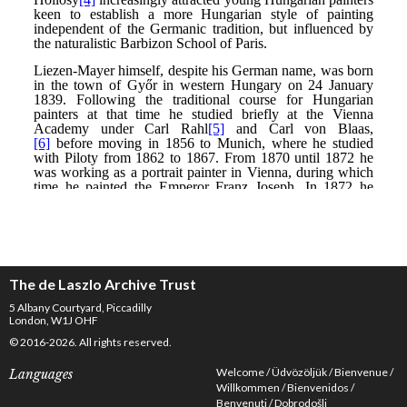
The de Laszlo Archive Trust
5 Albany Courtyard, Piccadilly
London, W1J OHF
© 2016-2026. All rights reserved.
Welcome
Üdvözöljük
Bienvenue
Languages
Willkommen
Bienvenidos
Benvenuti
Dobrodošli